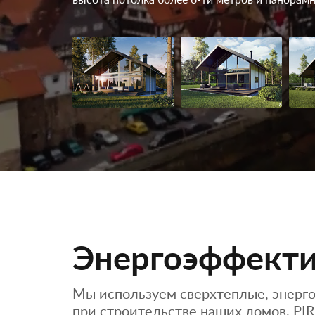
высота потолка более 6-ти метров и панорамн
Энергоэффекти
Мы используем сверхтеплые, энерг
при строительстве наших домов. PI