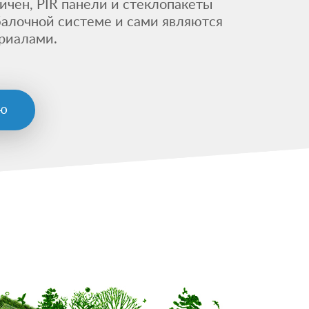
чен, PIR панели и стеклопакеты
балочной системе и сами являются
риалами.
ью