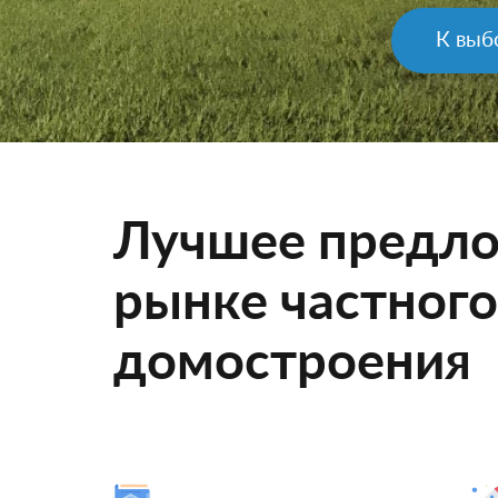
К выб
Лучшее предло
рынке частного
домостроения