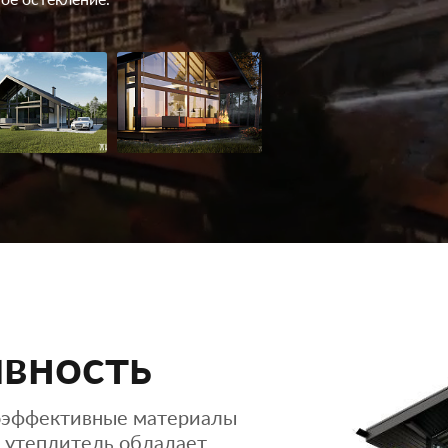
ое остекление.
вность
оэффективные материалы
R утеплитель обладает