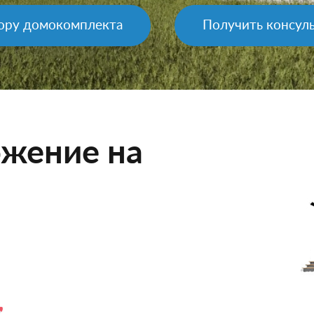
ору домокомплекта
Получить консул
жение на